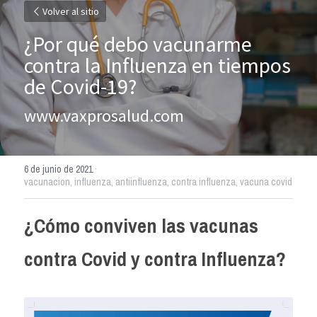
Volver al sitio
¿Por qué debo vacunarme 
contra la Influenza en tiempos 
de Covid-19?
www.vaxprosalud.com
6 de junio de 2021
·
vacunacion,
influenza,
antiinfluenza,
contra influenza,
vacuna covid
¿Cómo conviven las vacunas 
contra Covid y contra Influenza?