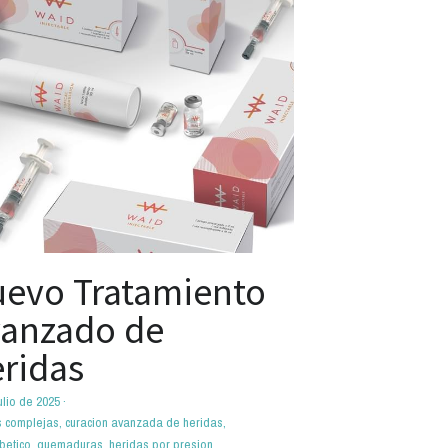
evo Tratamiento
anzado de
ridas
ulio de 2025
·
s complejas,
curacion avanzada de heridas,
betico,
quemaduras,
heridas por presion