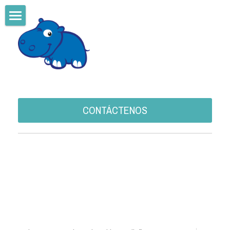
Home
VACUNACION OCUPACIONAL
CURACION AVANZADA DE HERIDAS
DIGA NO AL CANCER
CONTÁCTENOS
Ingresar
/
Registrarse
Buscar
Español
Español
CONTÁCTENOS