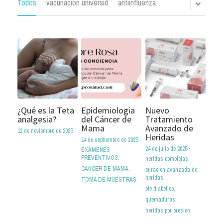
Todos
vacunacion universid
antiinfluenza
¿Qué es la Teta
Epidemiologia
Nuevo
analgesia?
del Cáncer de
Tratamiento
Mama
Avanzado de
12 de noviembre de 2025
Heridas
14 de septiembre de 2025
·
24 de julio de 2025
·
EXAMENES
PREVENTIVOS,
heridas complejas,
CANCER DE MAMA,
curacion avanzada de
heridas,
TOMA DE MUESTRAS
pie diabetico,
quemaduras,
heridas por presion