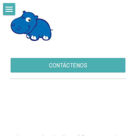
Home
VACUNACION OCUPACIONAL
CURACION AVANZADA DE HERIDAS
DIGA NO AL CANCER
CONTÁCTENOS
Ingresar
/
Registrarse
Buscar
Español
Español
CONTÁCTENOS