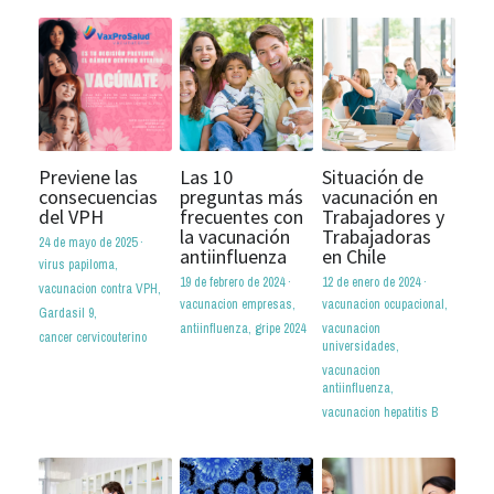
Previene las
Las 10
Situación de
consecuencias
preguntas más
vacunación en
del VPH
frecuentes con
Trabajadores y
la vacunación
Trabajadoras
24 de mayo de 2025
·
antiinfluenza
en Chile
virus papiloma,
19 de febrero de 2024
·
12 de enero de 2024
·
vacunacion contra VPH,
vacunacion empresas,
vacunacion ocupacional,
Gardasil 9,
antiinfluenza,
gripe 2024
vacunacion
cancer cervicouterino
universidades,
vacunacion
antiinfluenza,
vacunacion hepatitis B