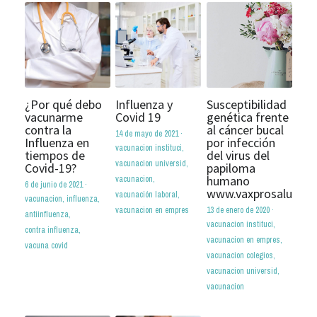
¿Por qué debo
Influenza y
Susceptibilidad
vacunarme
Covid 19
genética frente
contra la
al cáncer bucal
14 de mayo de 2021
·
Influenza en
por infección
vacunacion instituci,
tiempos de
del virus del
vacunacion universid,
Covid-19?
papiloma
humano
vacunacion,
6 de junio de 2021
·
www.vaxprosalud.c
vacunación laboral,
vacunacion,
influenza,
vacunacion en empres
13 de enero de 2020
·
antiinfluenza,
vacunacion instituci,
contra influenza,
vacunacion en empres,
vacuna covid
vacunacion colegios,
vacunacion universid,
vacunacion