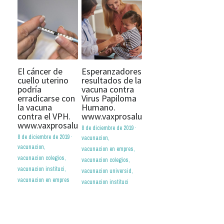
El cáncer de
Esperanzadores
cuello uterino
resultados de la
podría
vacuna contra
erradicarse con
Virus Papiloma
la vacuna
Humano.
contra el VPH.
www.vaxprosalud.com
www.vaxprosalud.com
8 de diciembre de 2019
·
8 de diciembre de 2019
·
vacunacion,
vacunacion,
vacunacion en empres,
vacunacion colegios,
vacunacion colegios,
vacunacion instituci,
vacunacion universid,
vacunacion en empres
vacunacion instituci