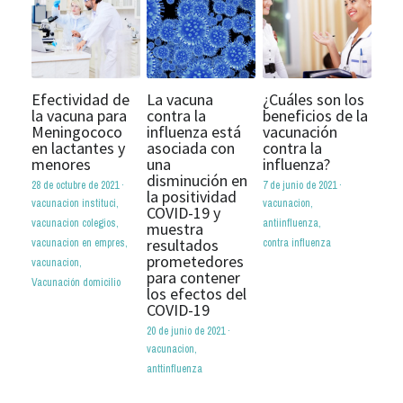
Efectividad de
La vacuna
¿Cuáles son los
la vacuna para
contra la
beneficios de la
Meningococo
influenza está
vacunación
en lactantes y
asociada con
contra la
menores
una
influenza?
disminución en
28 de octubre de 2021
·
7 de junio de 2021
·
la positividad
vacunacion instituci,
vacunacion,
COVID-19 y
vacunacion colegios,
antiinfluenza,
muestra
resultados
vacunacion en empres,
contra influenza
prometedores
vacunacion,
para contener
Vacunación domicilio
los efectos del
COVID-19
20 de junio de 2021
·
vacunacion,
anttinfluenza