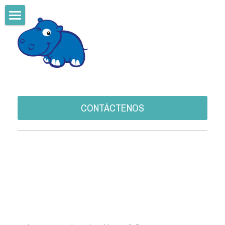
Home
VACUNACION OCUPACIONAL
CURACION AVANZADA DE HERIDAS
DIGA NO AL CANCER
CONTÁCTENOS
Ingresar
/
Registrarse
Buscar
Español
Español
CONTÁCTENOS